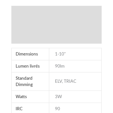
Spécifications
Fonctionnalités
Téléchargements
Accessoires
Dimensions
1-10''
Lumen livrés
90lm
Standard
ELV, TRIAC
Dimming
Watts
3W
IRC
90