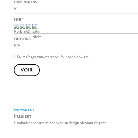
DIMENSIONS
6″
FINI *
OPTIONS
N/A
*
Toutes les garnitures de couleur sont incluses
VOIR
POLYVALENT
Fusion
Luminaire encastré mince avec un design pivotant élégant.