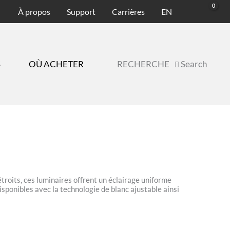
À propos
Support
Carrières
EN
S
OÙ ACHETER
RECHERCHE
Search
oits, ces luminaires offrent un éclairage uniforme
ponibles avec la technologie de blanc ajustable ainsi