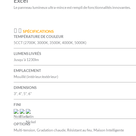
Excel
Le panneau lumineux ultra-mince est rempli de fonctionnalités innovantes.
SPÉCIFICATIONS
TEMPÉRATURE DE COULEUR
5CCT (2700K, 3000K, 3500K, 4000K, 5000K)
LUMENS LIVRÉS
Jusqu’à 1230lm
EMPLACEMENT
Mouillé (intérieur/extérieur)
DIMENSIONS
3″, 4″, 5″, 6″
FINI
OPTIONS
Multi-tension, Gradation chaude, Résistant au feu, Maison Intelligente