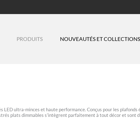
PRODUITS
NOUVEAUTÉS ET COLLECTION
LED ultra-minces et haute performance. Conçus pour les plafonds étr
és plats dimmables s’intègrent parfaitement à tout décor et sont dis