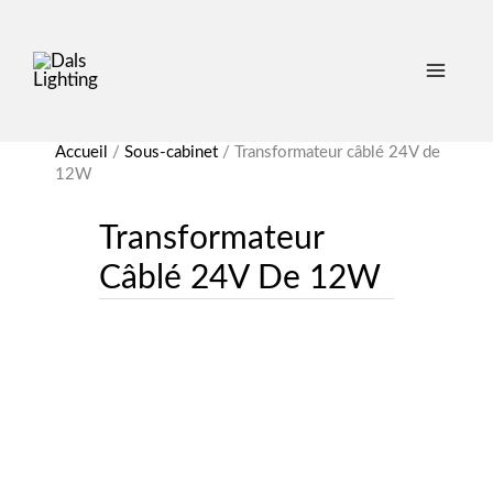
quantité
quantité
Accueil
/
Sous-cabinet
/
Transformateur câblé 24V de
de
de
12W
Transformateur
Transformateur
câblé
câblé
Transformateur
24V
24V
de
de
Câblé 24V De 12W
12W
12W