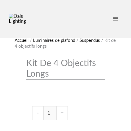
quantité
quantité
de
de
Kit
Kit
de
de
4
4
objectifs
objectifs
longs
longs
Accueil
/
Luminaires de plafond
/
Suspendus
/
Kit de
4 objectifs longs
Kit De 4 Objectifs
Longs
-
+
AJOUTER AU